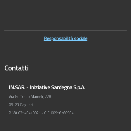
Footer2
Responsabilità sociale
Contatti
IN.SAR. - Iniziative Sardegna S.p.A.
Via Goffredo Mameli, 228
09123 Cagliari
P.IVA 02540410921 - C.F. 00956760904