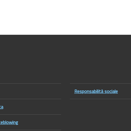
er1
Footer2
Responsabilità sociale
ca
eblowing