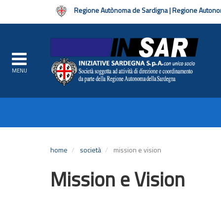
Regione Autònoma de Sardigna | Regione Autono
MENU
Navigazione
principale
Salta
al
home
società
mission e vision
contenuto
principale
Mission e Vision