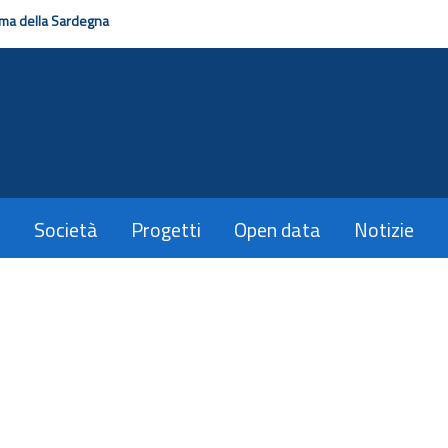
ma della Sardegna
Società
Progetti
Open data
Notizie