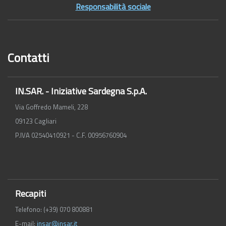
Responsabilità sociale
Contatti
IN.SAR. - Iniziative Sardegna S.p.A.
Via Goffredo Mameli, 228
09123 Cagliari
P.IVA 02540410921 - C.F. 00956760904
Recapiti
Telefono: (+39) 070 800881
E-mail:
insar@insar.it