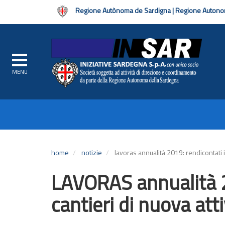
Regione Autònoma de Sardigna | Regione Autono
MENU
Navigazione
principale
Salta
al
home
notizie
lavoras annualità 2019: rendicontati i
contenuto
principale
LAVORAS annualità 2
cantieri di nuova att