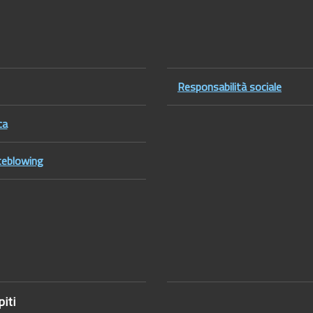
er1
Footer2
Responsabilità sociale
ca
eblowing
iti