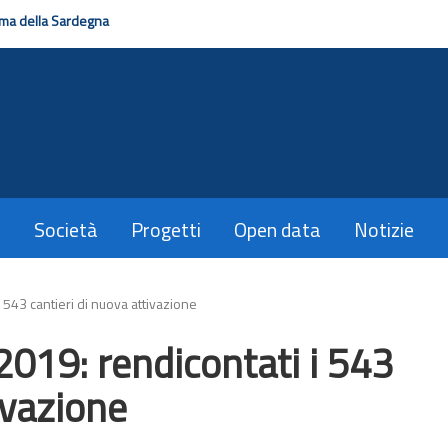
ma della Sardegna
Società
Progetti
Open data
Notizie
 543 cantieri di nuova attivazione
019: rendicontati i 543
ivazione