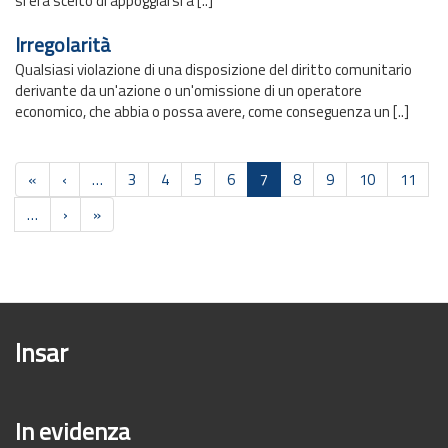
si era scelto di appoggiarsi a [..]
Irregolarità
Qualsiasi violazione di una disposizione del diritto comunitario
derivante da un'azione o un'omissione di un operatore
economico, che abbia o possa avere, come conseguenza un [..]
Paginazione
Prima
«
Pagina
‹
…
Pagina
3
Pagina
4
Pagina
5
Pagina
6
Pagina
7
Pagina
8
Pagina
9
Pagina
10
Pagina
11
pagina
precedente
attuale
…
Pagina
›
Ultima
»
successiva
pagina
Insar
In evidenza