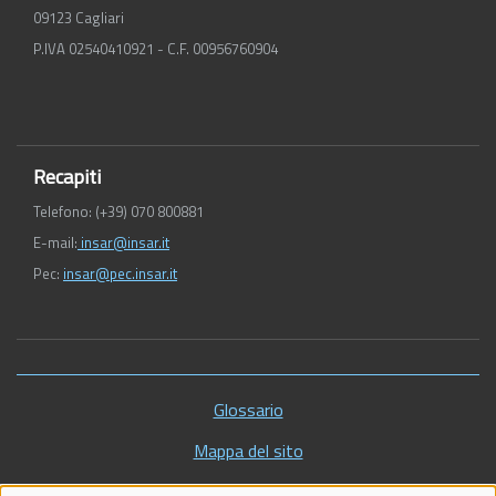
09123 Cagliari
P.IVA 02540410921 - C.F. 00956760904
Recapiti
Telefono: (+39) 070 800881
E-mail:
insar@insar.it
Pec:
insar@pec.insar.it
Piè
Glossario
di
Mappa del sito
pagina
Vecchio sito