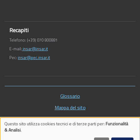
Recapiti
Telefono: (+39) 070 800881
E-mail:
insar@insar.it
Pec:
insar@pec.insar.it
Piè
Glossario
di
Mappa del sito
pagina
Vecchio sito
Questo sito utilizza cookies tecnici e di terze parti per:
Funzionalità
Trattamento
& Analisi
.
Impostazioni cookie