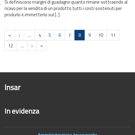
Si definiscono margini di guadagno quanto rimane sottraendo al
ricavo per la vendita di un prodotto tutti i costi sostenuti per
produrlo e immetterlo sul [..]
Paginazione
Prima
«
Pagina
‹
…
Pagina
4
Pagina
5
Pagina
6
Pagina
7
Pagina
8
Pagina
9
Pagina
10
Pagina
11
pagina
precedente
attuale
Pagina
12
…
Pagina
›
Ultima
»
successiva
pagina
Insar
In evidenza