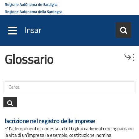
Regione Autònoma de Sardigna
Regione Autonoma della Sardegna
Insar
Glossario
Salta
Browse
al
contenuto
principale
Iscrizione nel registro delle imprese
E' l'adempimento connesso a tutti gli accadimenti che riguardano
la vita di un'impresa (a esempio, costituzione, nomina