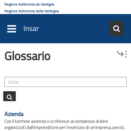
Regione Autònoma de Sardigna
Regione Autonoma della Sardegna
Insar
Glossario
Salta
Browse
al
contenuto
principale
Azienda
Con il termine azienda ci si riferisce al complesso di beni
organizzati dall'imprenditore per l'esercizio di un'impresa, perciò,