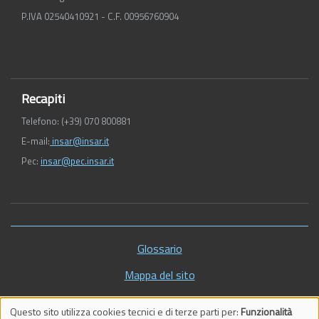
P.IVA 02540410921 - C.F. 00956760904
Recapiti
Telefono: (+39) 070 800881
E-mail:
insar@insar.it
Pec:
insar@pec.insar.it
Piè
Glossario
di
Mappa del sito
pagina
Vecchio sito
Questo sito utilizza cookies tecnici e di terze parti per:
Funzionalità