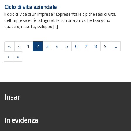
Ciclo di vita aziendale
Il ciclo di vita di un'impresa rappresenta le tipiche fasi di vita
dell’impresa ed è raffigurabile con una curva. Le fasi sono
quattro, nascita, sviluppo [..]
Paginazione
Prima
«
Pagina
‹
Pagina
1
Pagina
2
Pagina
3
Pagina
4
Pagina
5
Pagina
6
Pagina
7
Pagina
8
Pagina
9
…
pagina
precedente
attuale
Pagina
›
Ultima
»
successiva
pagina
Insar
In evidenza